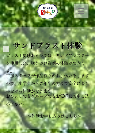
サンドブラスト体験
ガラス工房砂あそびでは、サンドブラスター
を使用した、吹きつけ彫刻の体験ができま
す。
工房スタッフが作品作りのお手伝いをします
ので、小学生からご年配の方まで安全に楽し
みながら体験ができます。
おひとりでもグループでもお気軽にお申し込
み下さい。
～体験お申し込みはこちら～