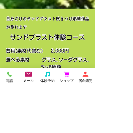
自分だけのサンドブラスト吹きつけ彫刻作品
が作れます
サンドブラスト体験コース
費用(素材代含む)
2,000円
選べる素材
グラス、
ソーダグラス、
5～6種類
＊時期により告知なく
電話
メール
体験予約
ショップ
宿命鑑定
変更する場合があります。