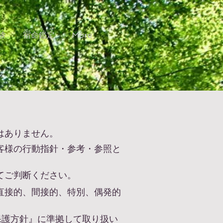
体験
宿命鑑定
More
はありません。
客様の行動指針・参考・参照と
てご判断ください。
直接的、間接的、特別、偶発的
保護方針』に準拠して取り扱い