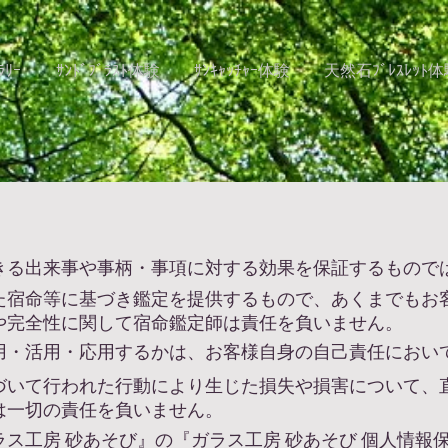
ﾗﾘｰ
ｻﾝﾄﾞﾌﾞﾗｽﾄ体験
ｻﾝｷｬｯﾁｬｰ体験
天然石ﾌﾞﾚｽﾚｯﾄ
きる出来事や事柄・事項に対する効果を保証するもので
た宿命等に基づき鑑定を提供するもので、あくまでもお
や完全性に関して宿命鑑定師は責任を負いません。
用・活用・応用するかは、お客様自身の自己責任におい
づいて行われた行動により生じた損失や損害について、
は一切の責任を負いません。
ス工房 砂あそび』の『ガラス工房 砂あそび 個人情報