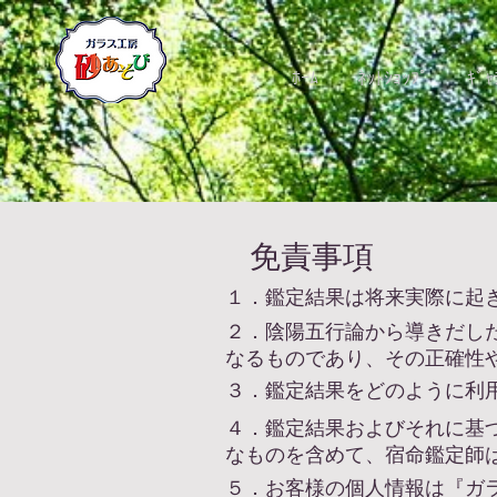
ﾎｰﾑ
ﾈｯﾄｼｮｯﾌﾟ
ｷﾞｬ
免責事項
１．鑑定結果は将来実際に起
２．陰陽五行論から導きだし
なるものであり、その正確性
３．鑑定結果をどのように利
４．鑑定結果およびそれに基
なものを含めて、宿命鑑定師
５．お客様の個人情報は『ガラ