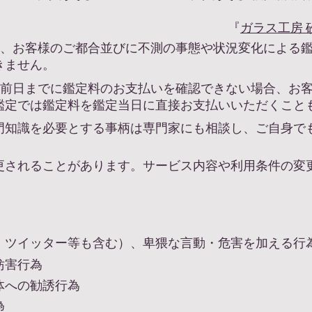
『
ガラス工房 
に、お客様のご都合並びに不測の事態や状況変化による鑑
きません。
定）前日までに鑑定料のお支払いを確認できない場合、お
鑑定では鑑定料を鑑定当日に直接お支払いいただくこと
門知識を必要とする事柄は専門家にも相談し、ご自身で
更されることがあります。サービス内容や利用条件の変
・ツイッター等も含む）、卑猥な言動・危害を加える行
妨害行為
体への勧誘行為
為