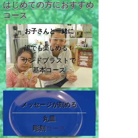
はじめての方におすすめ
コース
お子さんと一緒に
誰でも楽しめる！
サンドブラスト
で
​基本コース
メッセージが刻める
丸皿
彫刻
コース