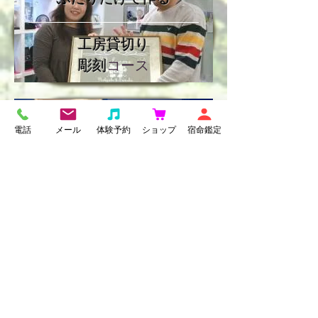
工房貸切り
彫刻
コース
​写真にメッセージを
電話
メール
体験予約
ショップ
宿命鑑定
フォトフレーム
彫刻
コース
特別な想いが伝わる
コース